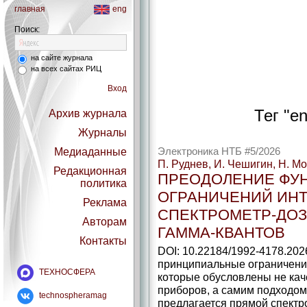
главная
eng
Поиск:
на сайте журнала
на всех сайтах РИЦ
Вход
Тег "e
Архив журнала
Журналы
Медиаданные
Электроника НТБ #5/2026
П. Руднев, И. Чешигин, Н. М
Редакционная
ПРЕОДОЛЕНИЕ ФУ
политика
ОГРАНИЧЕНИЙ ИНТ
Реклама
СПЕКТРОМЕТР-ДОЗ
Авторам
ГАММА-КВАНТОВ
Контакты
DOI: 10.22184/1992-4178.202
принципиальные ограничения
ТЕХНОСФЕРА
которые обусловлены не кач
приборов, а самим подходом
technospheramag
предлагается прямой спектр