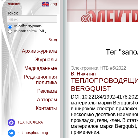
главная
eng
Поиск:
на сайте журнала
на всех сайтах РИЦ
Вход
Тег "зап
Архив журнала
Журналы
Медиаданные
Электроника НТБ #5/2022
В. Никитин
Редакционная
ТЕПЛОПРОВОДЯЩИ
политика
BERGQUIST
Реклама
DOI: 10.22184/1992-4178.20
Авторам
материалы марки Bergquist 
Контакты
в широком спектре приложен
несколько десятков наимено
прокладки, гели, клеи. В ста
ТЕХНОСФЕРА
материалов марки Bergquist,
применения.
technospheramag