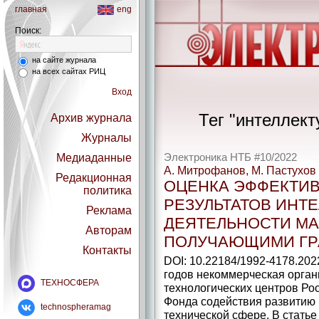
главная
eng
Поиск:
на сайте журнала
на всех сайтах РИЦ
Вход
Тег "интеллект
Архив журнала
Журналы
Медиаданные
Электроника НТБ #10/2022
А. Митрофанов, М. Пастухов
Редакционная
ОЦЕНКА ЭФФЕКТИ
политика
РЕЗУЛЬТАТОВ ИНТ
Реклама
ДЕЯТЕЛЬНОСТИ М
Авторам
ПОЛУЧАЮЩИМИ ГР
Контакты
DOI: 10.22184/1992-4178.202
годов некоммерческая орган
ТЕХНОСФЕРА
технологических центров Ро
Фонда содействия развитию 
technospheramag
технической сфере. В стать