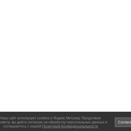
Наш сайт использует cookies и Яндекс Метрику. Продолжая
смотр, вы даёте согласие на обработку персональных данных и
Соглас
соглашаетесь с нашей
Политикой Конфиденциальности