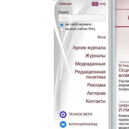
главная
eng
Поиск:
на сайте журнала
на всех сайтах РИЦ
Вход
Архив журнала
Журналы
Электр
Медиаданные
М.Хер
Осци
Редакционная
возм
политика
Рассм
Реклама
рядом
позво
Авторам
Контакты
Электр
Цифро
И.Ни
ТЕХНОСФЕРА
Компа
прибо
частн
technospheramag
модел