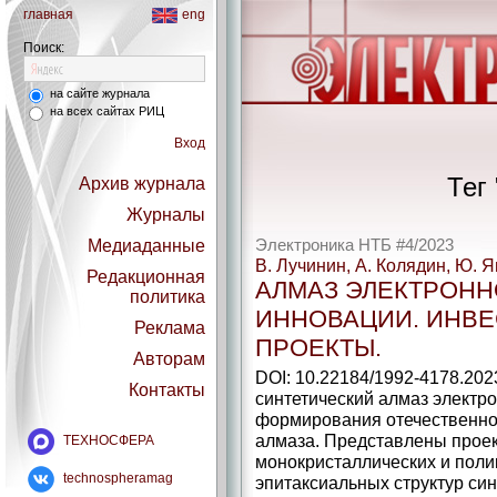
главная
eng
Поиск:
на сайте журнала
на всех сайтах РИЦ
Вход
Тег
Архив журнала
Журналы
Медиаданные
Электроника НТБ #4/2023
В. Лучинин, А. Колядин, Ю. Я
Редакционная
АЛМАЗ ЭЛЕКТРОНН
политика
ИННОВАЦИИ. ИНВЕ
Реклама
ПРОЕКТЫ.
Авторам
DOI: 10.22184/1992-4178.202
Контакты
синтетический алмаз электро
формирования отечественной
алмаза. Представлены проек
ТЕХНОСФЕРА
монокристаллических и поли
technospheramag
эпитаксиальных структур си