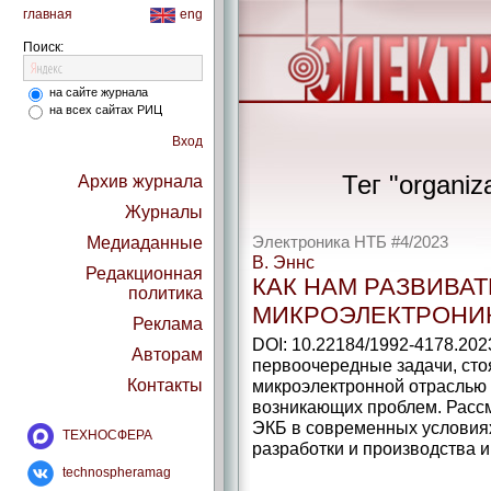
главная
eng
Поиск:
на сайте журнала
на всех сайтах РИЦ
Вход
Тег "organiza
Архив журнала
Журналы
Медиаданные
Электроника НТБ #4/2023
В. Эннс
Редакционная
КАК НАМ РАЗВИВА
политика
МИКРОЭЛЕКТРОНИКУ
Реклама
DOI: 10.22184/1992-4178.202
Авторам
первоочередные задачи, сто
Контакты
микроэлектронной отраслью 
возникающих проблем. Рас
ЭКБ в современных условиях
ТЕХНОСФЕРА
разработки и производства 
technospheramag