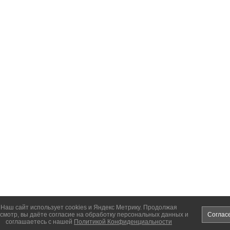
Наш сайт использует cookies и Яндекс Метрику. Продолжая
смотр, вы даёте согласие на обработку персональных данных и
Соглас
соглашаетесь с нашей
Политикой Конфиденциальности