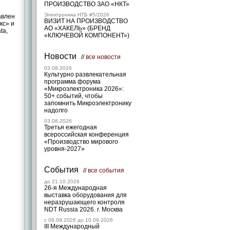
ПРОИЗВОДСТВО ЗАО «НКТ»
Электроника НТБ #5/2026
авлен
ВИЗИТ НА ПРОИЗВОДСТВО
кс» и
АО «ХАКЕЛЬ» (БРЕНД
ta,
«КЛЮЧЕВОЙ КОМПОНЕНТ»)
Новости
//
все новости
03.08.2026
Культурно развлекательная
программа форума
«Микроэлектроника 2026»:
50+ событий, чтобы
запомнить Микроэлектронику
надолго
03.08.2026
Третья ежегодная
всероссийская конференция
«Производство мирового
уровня-2027»
События
//
все события
до 21.10.2026
26-я Международная
выставка оборудования для
неразрушающего контроля
NDT Russia 2026. г. Москва
c 08.09.2026 до 10.09.2026
III Международный