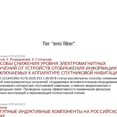
Тег "emi filter"
оника НТБ #1/2026
нов, А. Розвадовский, К. Степанова
СОБЫ СНИЖЕНИЯ УРОВНЯ ЭЛЕКТРОМАГНИТНЫХ
УЧЕНИЙ ОТ УСТРОЙСТВ ОТОБРАЖЕНИЯ ИНФОРМАЦИИ
КЛЮЧАЕМЫХ К АППАРАТУРЕ СПУТНИКОВОЙ НАВИГАЦ
10.22184/1992-4178.2026.253.1.86.90 В статье рассмотрены способы снижения
ей электромагнитных излучений, создаваемых вспомогательным оборудовани
ючаемым к аппаратуре спутниковой навигации, а именно медиапанелью и
диодным табло. Проведена оценка эффективности применения фильтров
чных конструкций и экранирующей полиэстерной пленки.
оника НТБ #4/2023
упнов
ТУПНЫЕ ИНДУКТИВНЫЕ КОМПОНЕНТЫ НА РОССИЙСК
КЕ