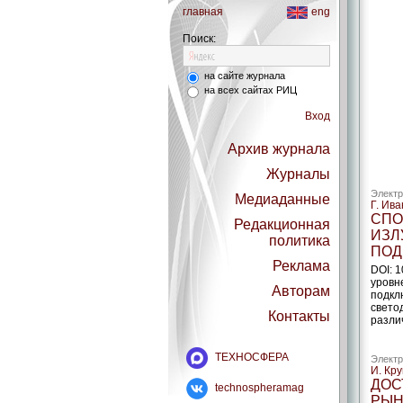
главная
eng
Поиск:
на сайте журнала
на всех сайтах РИЦ
Вход
Архив журнала
Журналы
Электр
Медиаданные
Г. Ива
CПО
Редакционная
ИЗЛ
политика
ПОД
Реклама
DOI: 
уровн
Авторам
подкл
свето
Контакты
разли
ТЕХНОСФЕРА
Электр
И. Кр
ДОС
technospheramag
РЫН