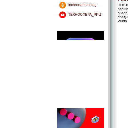
technospheramag
DOI: 
расши
обзор
ТЕХНОСФЕРА_РИЦ
предн
Wurth 