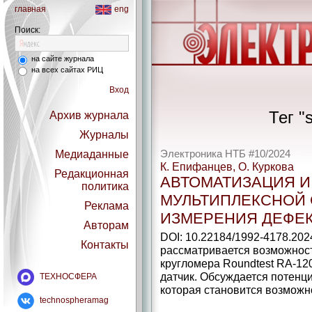
главная
eng
Поиск:
на сайте журнала
на всех сайтах РИЦ
Вход
Тег "
Архив журнала
Журналы
Медиаданные
Электроника НТБ #10/2024
К. Епифанцев, О. Куркова
Редакционная
АВТОМАТИЗАЦИЯ И
политика
МУЛЬТИПЛЕКСНОЙ 
Реклама
ИЗМЕРЕНИЯ ДЕФЕ
Авторам
DOI: 10.22184/1992-4178.202
Контакты
рассматривается возможнос
кругломера Roundtest RA-12
датчик. Обсуждается потенц
ТЕХНОСФЕРА
которая становится возможно
technospheramag