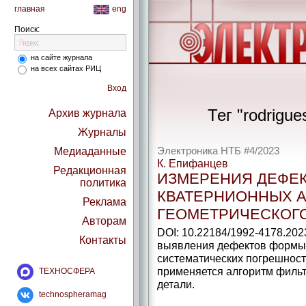
главная
eng
Поиск:
на сайте журнала
на всех сайтах РИЦ
Вход
Тег "rodrigue
Архив журнала
Журналы
Медиаданные
Электроника НТБ #4/2023
К. Епифанцев
Редакционная
ИЗМЕРЕНИЯ ДЕФЕ
политика
КВАТЕРНИОННЫХ 
Реклама
ГЕОМЕТРИЧЕСКОГ
Авторам
DOI: 10.22184/1992-4178.202
Контакты
выявления дефектов формы 
систематических погрешнос
применяется алгоритм фильт
ТЕХНОСФЕРА
детали.
technospheramag