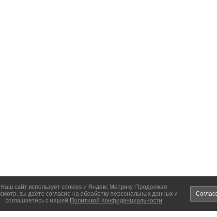
Наш сайт использует cookies и Яндекс Метрику. Продолжая
смотр, вы даёте согласие на обработку персональных данных и
Соглас
соглашаетесь с нашей
Политикой Конфиденциальности