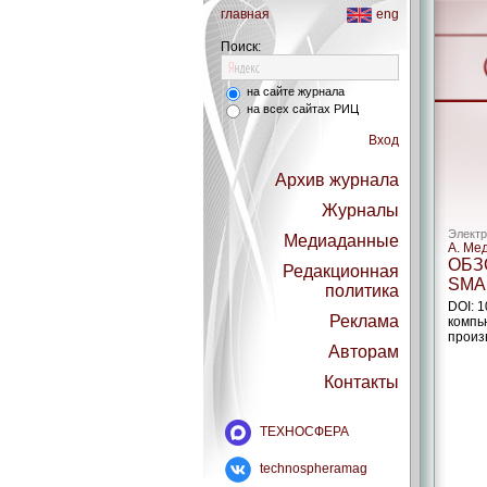
главная
eng
Поиск:
на сайте журнала
на всех сайтах РИЦ
Вход
Архив журнала
Журналы
Электр
Медиаданные
А. Ме
ОБЗ
Редакционная
SMA
политика
DOI: 
Реклама
компь
произ
Авторам
Контакты
ТЕХНОСФЕРА
technospheramag