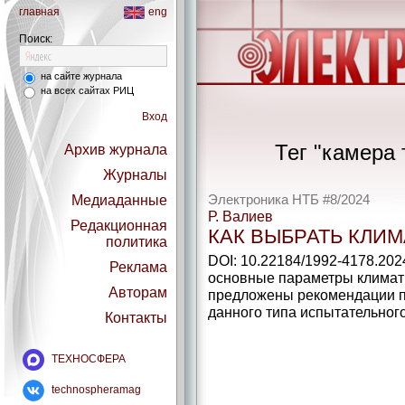
главная
eng
Поиск:
на сайте журнала
на всех сайтах РИЦ
Вход
Тег "камера
Архив журнала
Журналы
Медиаданные
Электроника НТБ #8/2024
Р. Валиев
Редакционная
КАК ВЫБРАТЬ КЛИ
политика
DOI: 10.22184/1992-4178.202
Реклама
основные параметры климат
Авторам
предложены рекомендации п
данного типа испытательног
Контакты
ТЕХНОСФЕРА
technospheramag