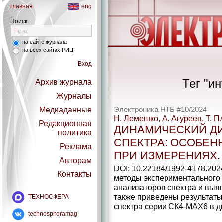
главная
eng
Поиск:
на сайте журнала
на всех сайтах РИЦ
Вход
Тег "и
Архив журнала
Журналы
Медиаданные
Электроника НТБ #10/2024
Н. Лемешко, А. Агуреев, Т. 
Редакционная
ДИНАМИЧЕСКИЙ Д
политика
СПЕКТРА: ОСОБЕН
Реклама
ПРИ ИЗМЕРЕНИЯХ. 
Авторам
DOI: 10.22184/1992-4178.20
Контакты
методы экспериментального
анализаторов спектра и выя
также приведены результаты
ТЕХНОСФЕРА
спектра серии СК4-МАХ6 в ди
technospheramag