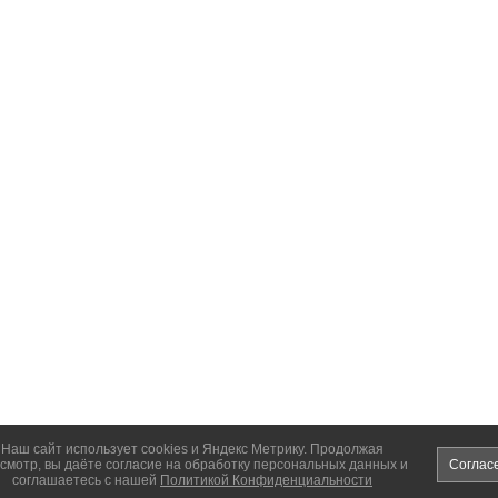
Наш сайт использует cookies и Яндекс Метрику. Продолжая
смотр, вы даёте согласие на обработку персональных данных и
Соглас
соглашаетесь с нашей
Политикой Конфиденциальности