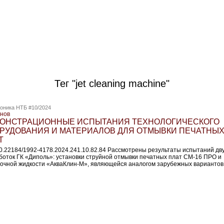
Тег "jet cleaning machine"
оника НТБ #10/2024
анов
ОНСТРАЦИОННЫЕ ИСПЫТАНИЯ ТЕХНОЛОГИЧЕСКОГО
РУДОВАНИЯ И МАТЕРИАЛОВ ДЛЯ ОТМЫВКИ ПЕЧАТНЫ
Т
10.22184/1992-4178.2024.241.10.82.84 Рассмотрены результаты испытаний дв
боток ГК «Диполь»: установки струйной отмывки печатных плат СМ-16 ПРО и
очной жидкости «АкваКлин-М», являющейся аналогом зарубежных вариантов