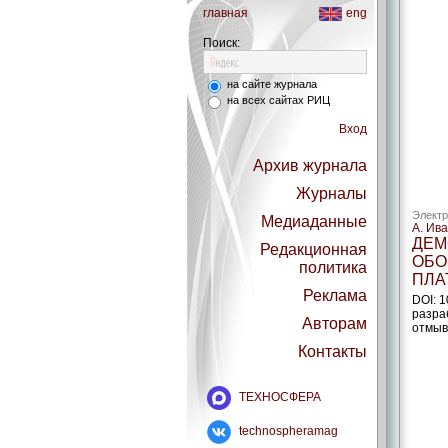
главная
eng
Поиск:
на сайте журнала
на всех сайтах РИЦ
Вход
Архив журнала
Журналы
Электр
Медиаданные
А. Ив
ДЕМ
Редакционная
ОБО
политика
ПЛА
Реклама
DOI: 
разра
Авторам
отмыв
Контакты
ТЕХНОСФЕРА
technospheramag