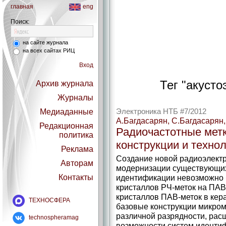
главная
eng
Поиск:
на сайте журнала
на всех сайтах РИЦ
Вход
Тег "акуст
Архив журнала
Журналы
Медиаданные
Электроника НТБ #7/2012
А.Багдасарян, С.Багдасарян,
Редакционная
Радиочастотные мет
политика
конструкции и техно
Реклама
Создание новой радиоэлект
Авторам
модернизации существующих
Контакты
идентификации невозможно 
кристаллов РЧ-меток на ПАВ
кристаллов ПАВ-меток в кер
ТЕХНОСФЕРА
базовые конструкции микро
различной разрядности, ра
technospheramag
возможности систем идентиф