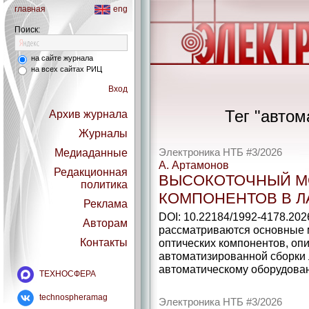
главная
eng
Поиск:
на сайте журнала
на всех сайтах РИЦ
Вход
Тег "автом
Архив журнала
Журналы
Медиаданные
Электроника НТБ #3/2026
А. Артамонов
Редакционная
ВЫСОКОТОЧНЫЙ М
политика
КОМПОНЕНТОВ В Л
Реклама
DOI: 10.22184/1992-4178.2026
Авторам
рассматриваются основные 
Контакты
оптических компонентов, оп
автоматизированной сборки 
автоматическому оборудова
ТЕХНОСФЕРА
technospheramag
Электроника НТБ #3/2026