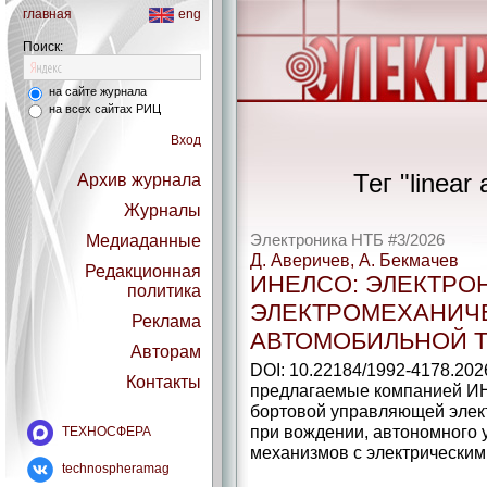
главная
eng
Поиск:
на сайте журнала
на всех сайтах РИЦ
Вход
Тег "linear
Архив журнала
Журналы
Медиаданные
Электроника НТБ #3/2026
Д. Аверичев, А. Бекмачев
Редакционная
ИНЕЛСО: ЭЛЕКТРО
политика
ЭЛЕКТРОМЕХАНИЧ
Реклама
АВТОМОБИЛЬНОЙ 
Авторам
DOI: 10.22184/1992-4178.202
Контакты
предлагаемые компанией И
бортовой управляющей элект
при вождении, автономного 
ТЕХНОСФЕРА
механизмов с электрическим
technospheramag