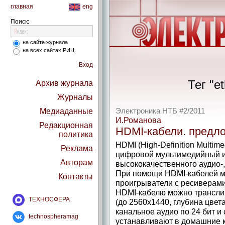
главная
eng
Поиск:
на сайте журнала
на всех сайтах РИЦ
Вход
Тег "e
Архив журнала
Журналы
Медиаданные
Электроника НТБ #2/2011
И.Романова
Редакционная
HDMI-кабели. предл
политика
HDMI (High-Definition Multime
Реклама
цифровой мультимедийный и
Авторам
высококачественного аудио-,
При помощи HDMI-кабелей мо
Контакты
проигрыватели с ресиверами,
HDMI-кабелю можно трансли
ТЕХНОСФЕРА
(до 2560x1440, глубина цвета 
канальное аудио по 24 бит и 
technospheramag
устанавливают в домашние к