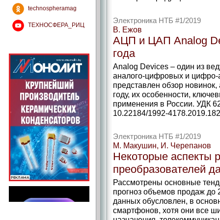
technospheramag
Электроника НТБ #1/2019
ТЕХНОСФЕРА_РИЦ
В. Ежов
АЦП и ЦАП Analog De
года
Analog Devices – один из ве
аналого-цифровых и цифро-а
представлен обзор новинок
году, их особенности, ключ
применения в России. УДК 621
10.22184/1992-4178.2019.182
Электроника НТБ #1/2019
М. Макушин, И. Черепанов
Некоторые аспекты р
преобразователей д
Рассмотрены основные тенд
прогноз объемов продаж до 
данных обусловлен, в основн
смартфонов, хотя они все ш
назначения, телекоммуникац