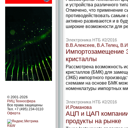
и устройства различного тип
Отмечено, что применение 
противодействовать самым 
активно развиваются и в бу
широкие возможности для р
Электроника НТБ #2/2016
В.В.Алексеев, В.А.Телец, В.
Импортозамещение Э
кристаллы
Рассмотрена возможность и
кристаллов (БМК) для замещ
(ЭКБ) импортного производс
схемами на основе БМК мож
номенклатуры импортных ми
© 2001-2026
РИЦ Техносфера
Электроника НТБ #2/2016
Все права защищены
И.Романова
Тел. +7 (495) 234-0110
АЦП и ЦАП компании 
Оферта
продукты на рынке
R&W