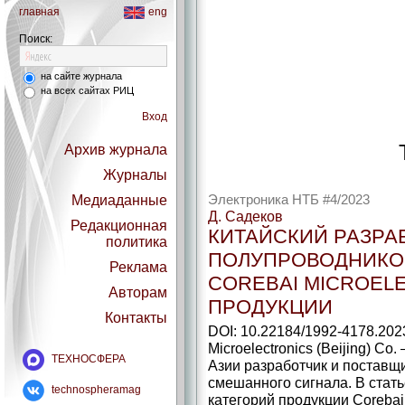
главная
eng
Поиск:
на сайте журнала
на всех сайтах РИЦ
Вход
Архив журнала
Журналы
Медиаданные
Электроника НТБ #4/2023
Д. Садеков
Редакционная
КИТАЙСКИЙ РАЗРА
политика
ПОЛУПРОВОДНИКО
Реклама
COREBAI MICROEL
Авторам
ПРОДУКЦИИ
Контакты
DOI: 10.22184/1992-4178.202
Microelectronics (Beijing) Co
ТЕХНОСФЕРА
Азии разработчик и поставщ
смешанного сигнала. В стат
technospheramag
категорий продукции Coreba