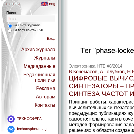
главная
eng
Поиск:
на сайте журнала
на всех сайтах РИЦ
Вход
Тег "phase-locke
Архив журнала
Журналы
Медиаданные
Электроника НТБ #8/2014
В.Кочемасов, А.Голубков, Н.
Редакционная
ЦИФРОВЫЕ ВЫЧИС
политика
СИНТЕЗАТОРЫ – П
Реклама
СИНТЕЗА ЧАСТОТ 
Авторам
Принцип работы, характери
Контакты
вычислительных синтезаторо
предыдущих публикациях жур
самостоятельно, так и в соч
ТЕХНОСФЕРА
методов формирования задан
technospheramag
решениях в области создани