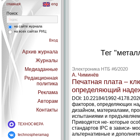
главная
eng
Поиск:
на сайте журнала
на всех сайтах РИЦ
Вход
Тег "метал
Архив журнала
Журналы
Медиаданные
Электроника НТБ #6/2020
А. Чиминёв
Редакционная
Печатная плата – кл
политика
определяющий надеж
Реклама
DOI: 10.22184/1992-4178.202
Авторам
факторов, определяющих над
Контакты
дизайном, материалами, про
испытаниями и предъявляем
Приводятся не‑ которые осо
ТЕХНОСФЕРА
стандартов IPC в зависи‑ мос
альтернативные и дополнит
technospheramag