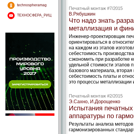
technospheramag
Печатный монтаж #7/2015
В.Рябушкин
ТЕХНОСФЕРА_РИЦ
Что надо знать разра
металлизация и фин
Инженер-проектировщик печ
ориентироваться в относите
на каждом из этапов изгото
себестоимость производства,
сэкономить при разработке 
удельной стоимости этапов п
базового материала, вторая
себестоимость платы и отно
это процессы металлизации
Печатный монтаж #2/2015
Э.Сахно, И.Дорощенко
Испытания печатных 
аппаратуры по гарм
Результаты анализа методов
гармонизированных стандарт