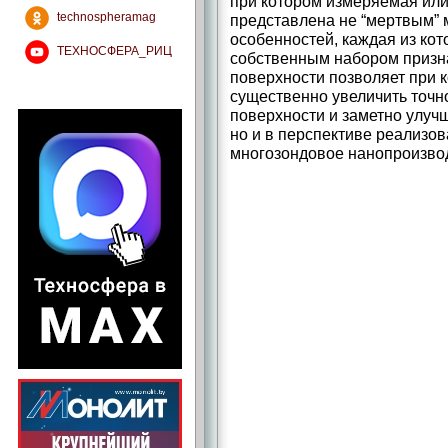
при котором измеряемая ил
technospheramag
представлена не “мертвым” 
особенностей, каждая из ко
ТЕХНОСФЕРА_РИЦ
собственным набором призна
поверхности позволяет при 
существенно увеличить точн
поверхности и заметно улуч
но и в перспективе реализо
многозондовое нанопроизвод