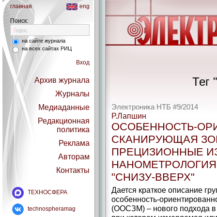
главная
eng
Поиск:
на сайте журнала
на всех сайтах РИЦ
Вход
Тег "
Архив журнала
Журналы
Медиаданные
Электроника НТБ #9/2014
Р.Лапшин
Редакционная
ОСОБЕННОСТЬ-ОР
политика
СКАНИРУЮЩАЯ ЗО
Реклама
ПРЕЦИЗИОННЫЕ И
Авторам
НАНОМЕТРОЛОГИЯ
Контакты
"СНИЗУ-ВВЕРХ"
Дается краткое описание гр
ТЕХНОСФЕРА
особенность-ориентированн
(ООСЗМ) – нового подхода в
technospheramag