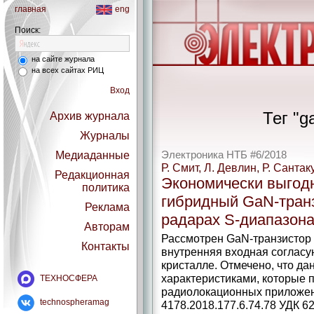
главная
eng
Поиск:
на сайте журнала
на всех сайтах РИЦ
Вход
Тег "g
Архив журнала
Журналы
Медиаданные
Электроника НТБ #6/2018
Р. Смит, Л. Девлин, Р. Сантак
Редакционная
Экономически выгод
политика
гибридный GaN-тран
Реклама
радарах S-диапазон
Авторам
Рассмотрен GaN-транзистор 
Контакты
внутренняя входная согласу
кристалле. Отмечено, что да
характеристиками, которые 
ТЕХНОСФЕРА
радиолокационных приложени
technospheramag
4178.2018.177.6.74.78 УДК 62