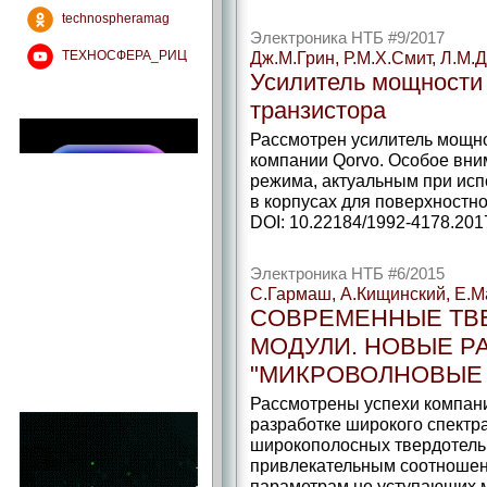
technospheramag
Электроника НТБ #9/2017
ТЕХНОСФЕРА_РИЦ
Дж.М.Грин, Р.М.Х.Смит, Л.М.Д
Усилитель мощности 
транзистора
Рассмотрен усилитель мощн
компании Qorvo. Особое вни
режима, актуальным при ис
в корпусах для поверхностно
DOI: 10.22184/1992-4178.201
Электроника НТБ #6/2015
С.Гармаш, А.Кищинский, Е.М
СОВРЕМЕННЫЕ ТВЕ
МОДУЛИ. НОВЫЕ Р
"МИКРОВОЛНОВЫЕ
Рассмотрены успехи компан
разработке широкого спектра
широкополосных твердотель
привлекательным соотношени
параметрам не уступающих 