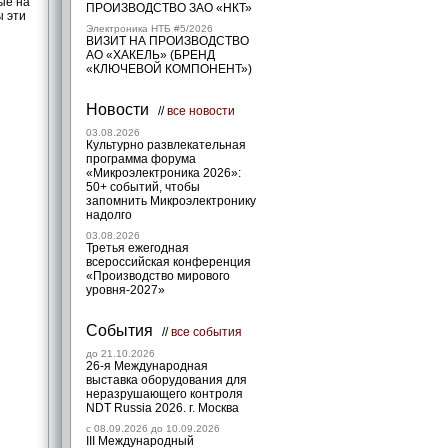
ые на
ПРОИЗВОДСТВО ЗАО «НКТ»
ы эти
Электроника НТБ #5/2026
ВИЗИТ НА ПРОИЗВОДСТВО
АО «ХАКЕЛЬ» (БРЕНД
«КЛЮЧЕВОЙ КОМПОНЕНТ»)
Новости
//
все новости
03.08.2026
Культурно развлекательная
программа форума
«Микроэлектроника 2026»:
50+ событий, чтобы
запомнить Микроэлектронику
надолго
03.08.2026
Третья ежегодная
всероссийская конференция
«Производство мирового
уровня-2027»
События
//
все события
до 21.10.2026
26-я Международная
выставка оборудования для
неразрушающего контроля
NDT Russia 2026. г. Москва
c 08.09.2026 до 10.09.2026
III Международный