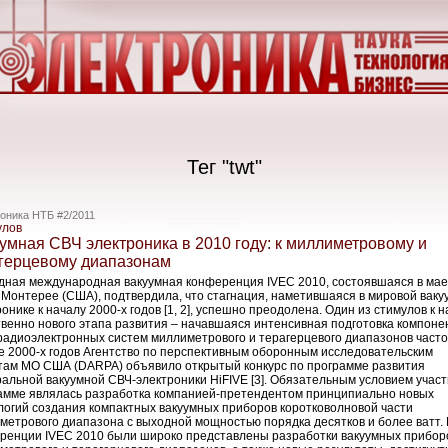
Тег "twt"
оника НТБ #2/2011
улов
умная СВЧ электроника в 2010 году: к миллиметровому и
герцевому диапазонам
дная международная вакуумная конференция IVEC 2010, состоявшаяся в мае
в Монтерее (США), подтвердила, что стагнация, наметившаяся в мировой ваку
онике к началу 2000-х годов [1, 2], успешно преодолена. Один из стимулов к 
твенно нового этапа развития – начавшаяся интенсивная подготовка компоне
радиоэлектронных систем миллиметрового и терагерцевого диапазонов часто
е 2000-х годов Агентство по перспективным оборонным исследовательским
там МО США (DARPA) объявило открытый конкурс по программе развития
ральной вакуумной СВЧ-электроники HiFIVE [3]. Обязательным условием участ
амме являлась разработка компанией-претендентом принципиально новых
логий создания компактных вакуумных приборов коротковолновой части
метрового диапазона с выходной мощностью порядка десятков и более ватт. 
ренции IVEC 2010 были широко представлены разработки вакуумных прибор