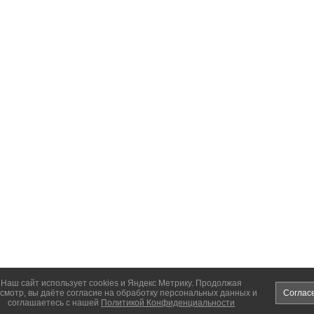
Наш сайт использует cookies и Яндекс Метрику. Продолжая
смотр, вы даёте согласие на обработку персональных данных и
Соглас
соглашаетесь с нашей
Политикой Конфиденциальности