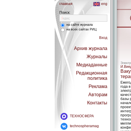
главная
eng
Поиск:
на сайте журнала
на всех сайтах РИЦ
Вход
Архив журнала
Журналы
Электр
Медиаданные
И.Вик
Ваку
Редакционная
тера
политика
Ежего
Реклама
года 
электр
Авторам
качес
базы 
Контакты
начал
проек
интег
прогр
ТЕХНОСФЕРА
техно
милли
technospheramag
конфе