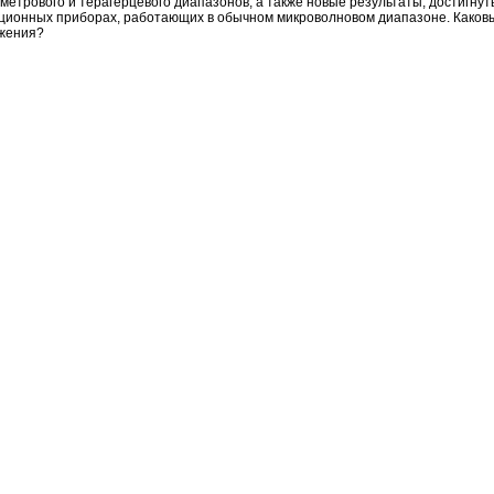
метрового и терагерцевого диапазонов, а также новые результаты, достигнут
ционных приборах, работающих в обычном микроволновом диапазоне. Каков
жения?