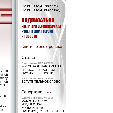
ISSN 1992-4178(print)
ISSN 1992-4186(online)
Книги по электронике
Статьи
Электроника НТБ #6/2026
КОЛОНКА ДЕПАРТАМЕНТА
РАДИОЭЛЕКТРОННОЙ
 2010
ПРОМЫШЛЕННОСТИ
умной
началу
Электроника НТБ #5/2026
нтной
ВСТУПИТЕЛЬНОЕ СЛОВО
т. В
Репортажи
//
все
ия в
Электроника НТБ #6/2026
ФОКУС НА СЛОЖНЫЕ
ИЗДЕЛИЯ КАК
И на
КОНКУРЕНТНОЕ
ов
ПРЕИМУЩЕСТВО. ВИЗИТ НА