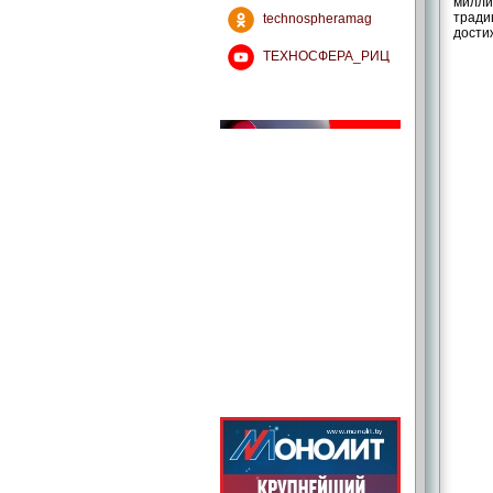
милли
тради
technospheramag
дости
ТЕХНОСФЕРА_РИЦ