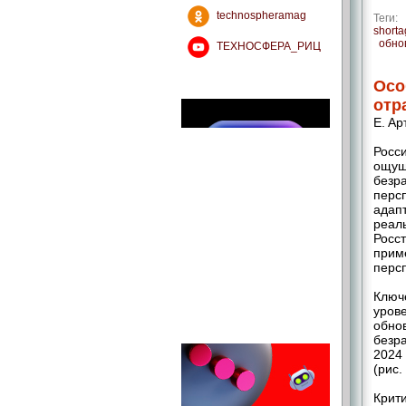
technospheramag
Теги:
shorta
обно
ТЕХНОСФЕРА_РИЦ
Осо
отр
Е. А
Росс
ощущ
безр
перс
адапт
реал
Росст
прим
перс
Ключ
уров
обно
безр
2024 
(рис. 
Крит