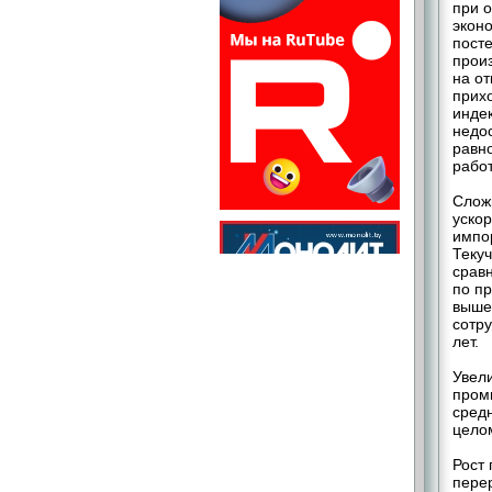
при 
экон
пост
произ
на о
прих
индек
недо
равн
работ
Слож
ускор
импо
Текуч
сравн
по п
выше 
сотр
лет.
Увел
промы
сред
целом
Рост 
пере