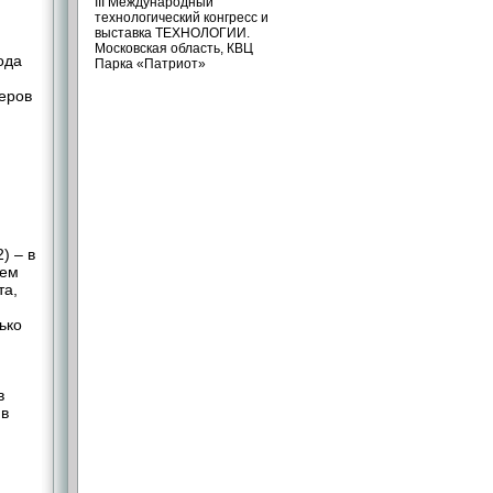
III Международный
технологический конгресс и
выставка ТЕХНОЛОГИИ.
Московская область, КВЦ
ода
Парка «Патриот»
неров
) – в
нем
та,
ько
в
 в