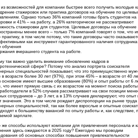
 из возможностей для компании быстрее всего получить молодые 
едрение стажировок или практика договоров на обучение по целев
авлениям. Однако только 36% компаний готовы брать студентов на
ровки и 41% – на работу, а 26% категорически не рассматривают
ожность стажировки для студентов. Целевые договоры на обучение
остранены менее всего – только 7% компаний говорят о том, что 
 практику, в том числе потому, что такие договоры часто оказывают
фективными как инструмент гарантированного наличия сотрудника
е обучения
ржания вчерашнего студента на работе.
му так важно уделить внимание обновлению кадров в
тротехнической сфере? Потому что анализ портрета соискателя
нерных специальностей показывает, что это преимущественно муж
 в возрасте более 30 лет (97%), при этом 45% – в возрасте от 40 ле
в основном имеют высшее образование (80%) и опыт работы от 6 л
, что имеет прямую связь с их возрастом на момент поиска работы
 работодатели в 52% случаев рассматривают на свои позиции мене
ых сотрудников – до 3 лет, а в 13% случаев декларируют, что опыт
 значения. Это в том числе рождает диспропорции на рынке труда
нерных специальностей, так как более взрослые и опытные соиска
дходят к большинству вакансий по опыту работы и, как следствие, 
аемой зарплате.
е же способы используют компании для привлечения персонала и к
нения здесь ожидаются в 2025 году? Ежегодно мы проводим
едования об основных способах повышения привлекательности