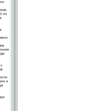
ого
лом,
1 по
а
к
вого:
нем
енная
гда
 с
ов
ости
ано и
ца
вух