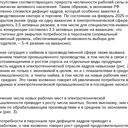
отсутствии соответствующего прироста численности рабочей силы и
омически активного населения. Таким образом, в экономике РФ
епенно сложился дефицит кадров, который особенно заметен в
водственном секторе и торговле. По состоянию на февраль 2025 г
ткрытом рынке труда на одну вакансию в электротехнической сфере
одилось 3,5 активных резюме, в том числе для специалистов-инже
с конкуренции составлял 3,3 активных резюме на вакансию, что
статочно для закрытия потребности в персонале (нормальный
овесный уровень, обеспечивающий возможность выбора для
одателя, – 5–6 резюме на вакансию).
ная ситуация с наймом в производственной сфере также вызвана
ением темпов промышленного производства, в том числе в связи с
ртозамещением и ростом спроса на отдельные виды продукции.
есть кадров в электротехнической отрасли кадров невысокая (рис. 2
ении не только с экономикой в целом, но и с показателями в сред
ромышленности, а темпы найма, в том числе на новые рабочие мес
средних. Это также косвенно говорит об увеличении потребности в
удниках в электротехнической промышленности в последние нескол
ичение числа новых рабочих мест в электротехнической
шленности приводит к росту числа занятых, более высокому, чем 
нем по обрабатывающим производствам и в среднем по экономике
 (рис. 3).
потребности в персонале при дефиците кадров приводит к
работкам, о чем косвенно говорит рост средней продолжительности