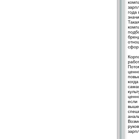
компа
зарпл
года
значи
Такая
комп
подб
брен
отнош
сфор
Корп
рабо
Потом
ценн
повы
когда
самая
куль
ценно
если 
выше
спеш
анал
Возмо
руков
зарп