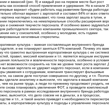
нии и вакансий (рис. 9) и каждый раз на первом месте был рост
аты как основной способ привлечения и удержания. Но в начале 2
 впервые вариант «будем работать над развитием бренда работода
тельно обогнал вариант с зарплатой и составил 84% от всех ответо
 картина наглядно показывает, что гонка зарплат зашла в тупик, и
ании переключились на нематериальные способы расширения вор
ора и снижения текучести персонала. И особенно важно задуматьс
дом работодателя именно компаниям промышленного сектора, так 
ении них у соискателей, особенно у молодежи, есть годами
мированные негативные стереотипы.
оративная культура – важная составляющая внутреннего бренда
тодателя, и ею планируют заняться 67% компаний. Почему это важ
у что грамотно выстроенная корпоративная культура с ее системо
остей, правил, миссией компании и т.п. является мощным инструм
шения лояльности и вовлеченности персонала, особенно в условия
 нет возможности сохранять на том же уровне темп роста зарплат. 
 высокая зарплата не удержит надолго персонал, если в компании
туры уважения к сотрудникам, компания транслирует фальшивые
сти, на самом деле поступая совершенно по-другому, и т.п. Поэтом
вы сделали аналитику и выяснили, что зарплата в вашей компании
, чем на рынке труда, а люди по-прежнему продолжают уходить, н
ите снова планировать увеличения ФОТ, а проведите комплексный
из персонала в рамках исследования внутреннего бренда работода
жно, выяснится, что дело совсем не в деньгах, а в процессах,
одстве и т.п., и такой анализ приведет к необходимости пересмотр
латы, а корпоративную культуру и подходы к управлению персонал