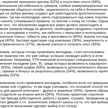
, неумение принимать критику (52%) и отсутствие опыта (46%).
иональная нестабильность зумеров, слабые коммуникационные на
 привычки общаться онлайн, зацикленность на себе и болезненная
ция на любую критику создают для работодателя дополнительные
емы, так как необходимо уметь подстраиваться под новое поколен
о менять сложившиеся правила, но многие к этому не готовы. Однак
м того, что обновление кадров все равно должно происходить и
ление зумеров никуда не денется, необходимо продумать стратеги
ы с молодежью и понять, как работать с минусами и использовать
ненные плюсы: гибкость ума и креативность (60%), знание послед
ов (40%), быстрая адаптация под компанию (38%), энергичность и
стремленность (37%), желание учиться и получать опыт (35%).
аниям, которые готовы привлекать молодежь, стоит использовать
е практики тех, кто уже сейчас успешно проводит работу в этом
авлении. Например, 57% компаний используют специальные меры
ечения молодежи (рис. 8), среди которых возможность карьерного
 (63%), гибкий график (59%), возможность дополнительного обуче
, премии и бонусы за результаты работы (54%), возможность пройт
ровку (52%).
 компании хотят привлекать молодежь, особенно если это вчерашн
кники или студенты, то им надо учитывать, что основной способ по
ты для данной категории – друзья и знакомые (43%), прямое обра
отодателю на втором месте (26%). Поэтому грамотная стратегия
тия бренда работодателя, работа с вузами, ссузами, проведение 
тых дверей и т.п. значительно повысят шансы на то, что при выбор
одателя выпускники сделают выбор в их пользу.