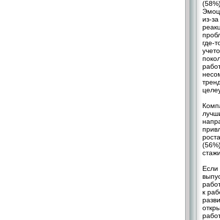
(58%)
Эмоц
из-за
реак
пробл
где-т
учето
поко
работ
несом
тренд
целеу
Комп
лучши
напр
привл
роста
(56%)
стажи
Если
выпус
рабо
к раб
разви
откры
работ