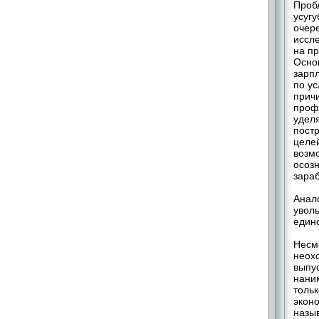
Проб
усугу
очере
иссл
на пр
Осно
зарп
по у
причи
проф
уделя
пост
целе
возм
осозн
зараб
Анал
уволь
един
Несм
неохо
выпус
наним
тольк
экон
назы