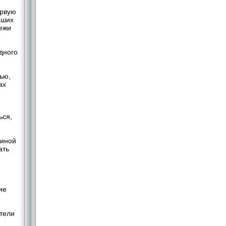
ервую
аших
ежи
дного
ью,
ах
ься,
чиной
ать
ие
тели