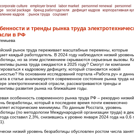
corporate culture
employer brand
labor market
personnel renewal
personnel
ge
social package
бренд работодателя
дефицит кадров
корпоративная ку
вление кадров
: рынок труда
соцпакет
бенности и тренды рынка труда электротехничес
асли в РФ
ртемьева
ийский рынок труда переживает масштабные перемены, которые
ает каждый работодатель. В 2024 году наблюдался низкий уровень
аботицы, но за этим достижением скрываются серьезные вызовы. К
пективы рынка труда ожидаются в 2025 году? Смогут ли компании
ироваться к кадровому дефициту, который становится новой
ьностью? На основании исследований портала «Работа.ру» и данн
ата в статье анализируется современное состояние рынка труда н
ере электротехнической отрасли, рассматриваются тренды и
пективы развития рынка на ближайшие годы.
евая особенность современного рынка труда РФ – рекордно низкий
ень безработицы, который в последнее время почти ежемесячно
вляет исторические минимумы. По данным Росстата, уровень
аботицы (по методологии Международной организации труда) в де
года составил 2,3%, снизившись к уровню января 2024 года на 0,6 п
1).
ически низкий уровень безработицы обусловлен ростом числа заня