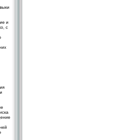
выки
ие и
о, с
ю
них
ния
и
ие
иска
щение
дней
е