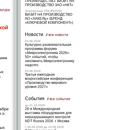
ПРЕИМУЩЕСТВО. ВИЗИТ НА
ПРОИЗВОДСТВО ЗАО «НКТ»
льтура
Электроника НТБ #5/2026
ВИЗИТ НА ПРОИЗВОДСТВО
АО «ХАКЕЛЬ» (БРЕНД
«КЛЮЧЕВОЙ КОМПОНЕНТ»)
кой
Новости
//
все новости
03.08.2026
Культурно развлекательная
программа форума
«Микроэлектроника 2026»:
50+ событий, чтобы
акие
запомнить Микроэлектронику
надолго
ых
03.08.2026
Третья ежегодная
а
всероссийская конференция
«Производство мирового
уровня-2027»
События
//
все события
до 21.10.2026
кабре
26-я Международная
выставка оборудования для
.п.
неразрушающего контроля
NDT Russia 2026. г. Москва
тых
c 08.09.2026 до 10.09.2026