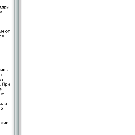
кадры
ым
имеют
ся
чины
т.
ет
. При
е
 не
тели
по
акие