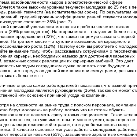
лема возобновляемости кадров в электротехнической сфере
бляется также высоким уровнем текучести молодежи до 25 лет, в п
дь, ранней текучести (на испытательном сроке). По результатам н
едований, средний уровень коэффициента ранней текучести молод
оизводстве составляет 36% (рис. 7).
вной причиной увольнения молодежи с работы является низкая
лата (29% респондентов). На втором месте – получение более выго
словиям предложения (22%), что также напрямую связано с первой
ной. На третьем месте – отсутствие возможностей карьерного и
ессионального роста (12%). Поэтому если вы работаете с молодеж
йте внимание тому, чтобы рассказывать сотрудникам о перспектив
роения карьеры, необходимых навыках для достижения карьерных
й, возможных сроках реализации их карьерных амбиций. Это дает
ожность молодым сотрудникам лучше понимать свое будущее и
авать, что в пределах данной компании они смогут расти, развиват
атывать больше и т.п.
огичные опросы самих работодателей показывают, что важной при
нения молодежи является руководитель (16%), так как он может ст
ственной или основной причиной ухода из компании.
отря на сложности на рынке труда с поиском персонала, компании
тно берут молодежь на работу, потому что не готовы обучать
кников и хотят нанимать сразу готовых специалистов. Такое желан
ать только тех, кто уже имеет опыт и многое умеет, характерна не
о для электротехнической отрасли, но и для большинства сфер
омики. В качестве основных минусов работы с молодежью работода
вают недостаток навыков (63%), завышенные зарплатные ожидания