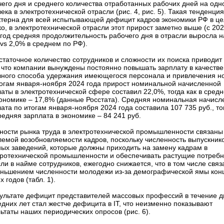
его дня и среднего количества отработанных рабочих дней на одн
ека в электротехнической отрасли (рис. 4, рис. 5). Такая тенденция
ктерна для всей испытывающей дефицит кадров экономики РФ в це
о, в электротехнической отрасли этот прирост заметно выше (с 202
 год средняя продолжительность рабочего дня в отрасли выросла н
vs 2,0% в среднем по РФ).
таточное количество сотрудников и сложности их поиска приводит 
, что компании вынуждены постоянно повышать зарплату в качестве
вного способа удержания имеющегося персонала и привлечения но
тогам января-ноября 2024 года прирост номинальной начисленной
аты в электротехнической сфере составил 22,0%, тогда как в сред
кономике – 17,8% (данные Росстата). Средняя номинальная начисл
ата по итогам января-ноября 2024 года составила 107 735 руб., то
редняя зарплата в экономике – 84 241 руб.
ности рынка труда в электротехнической промышленности связаны
лемой возобновляемости кадров, поскольку численность выпускник
ных заведений, которые должны приходить на замену кадрам в
тротехнической промышленности и обеспечивать растущие потребн
ли в найме сотрудников, ежегодно снижается, что в том числе связ
еньшением численности молодежи из-за демографической ямы кон
х годов (табл. 1).
зультате дефицит представителей массовых профессий в течение д
дних лет стал жестче дефицита в IT, что неизменно показывают
ьтаты наших периодических опросов (рис. 6).