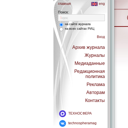
главная
eng
Поиск:
на сайте журнала
на всех сайтах РИЦ
Вход
Архив журнала
Журналы
Медиаданные
Редакционная
политика
Реклама
Авторам
Контакты
ТЕХНОСФЕРА
technospheramag