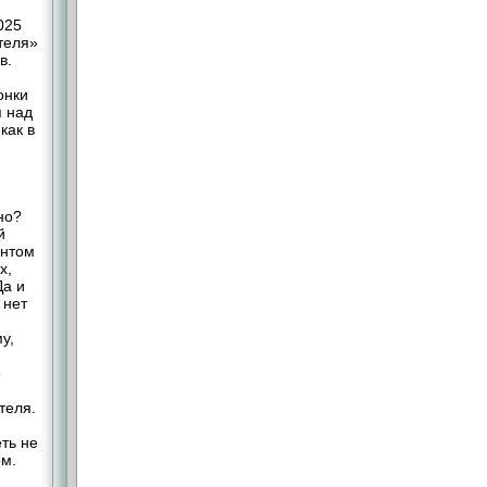
025
теля»
в.
онки
я над
как в
но?
й
ентом
х,
Да и
 нет
у,
е
теля.
еть не
ом.