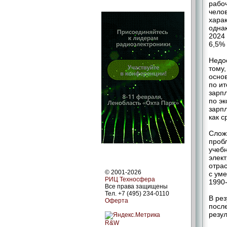
рабоч
челов
хара
однак
2024
6,5% 
Недос
тому
осно
по и
зарпл
по э
зарпл
как с
Слож
проб
учеб
элек
отрас
© 2001-2026
с ум
РИЦ Техносфера
1990-
Все права защищены
Тел. +7 (495) 234-0110
В ре
Оферта
после
резул
R&W