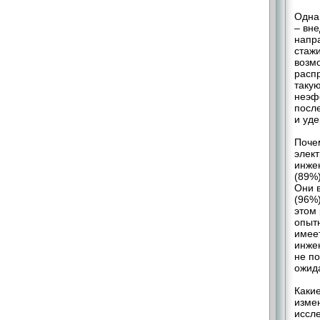
Одна
– вн
напр
стажи
возм
распр
такую
неэф
посл
и уде
Поче
элек
инже
(89%)
Они 
(96%)
этом
опытн
имеет
инже
не по
ожид
Каки
изме
иссл