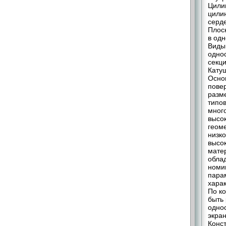
Цилин
цили
серд
Плоск
в одн
Виды
одно
секц
Кату
Осно
пове
разм
типо
мног
высо
геоме
низк
высо
мате
обла
номи
парам
хара
По к
быть
одно
экра
Конс