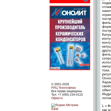
пода
сгла
нако
огра
пост
фильт
форм
постр
Катуш
конт
конту
кату
другу
филь
сопр
испол
импу
тока;
регу
Осно
Харак
© 2001-2026
свой
РИЦ Техносфера
обмо
Все права защищены
Инду
Тел. +7 (495) 234-0110
поток
Оферта
L = Фw
R&W
где w