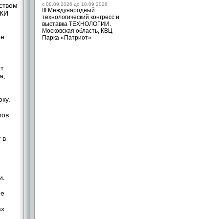
ством
c 08.09.2026 до 10.09.2026
III Международный
 КИ
технологический конгресс и
выставка ТЕХНОЛОГИИ.
Московская область, КВЦ
ие
Парка «Патриот»
т
а,
ку.
лов
 в
и.
ее
ах