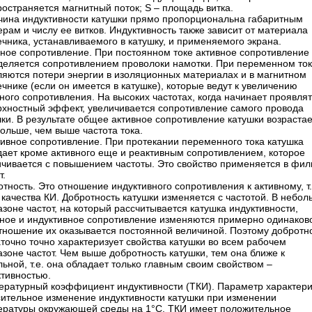
остраняется магнитный поток; S – площадь витка.
чина индуктивности катушки прямо пропорциональна габаритным
рам и числу ее витков. Индуктивность также зависит от материала
чника, устанавливаемого в катушку, и применяемого экрана.
вное сопротивление. При постоянном токе активное сопротивление
деляется сопротивлением проволоки намотки. При переменном то
ляются потери энергии в изоляционных материалах и в магнитном
чнике (если он имеется в катушке), которые ведут к увеличению
ного сопротивления. На высоких частотах, когда начинает проявля
рхностный эффект, увеличивается сопротивление самого провода
ки. В результате общее активное сопротивление катушки возрастает
ольше, чем выше частота тока.
тивное сопротивление. При протекании переменного тока катушка
дает кроме активного еще и реактивным сопротивлением, которое
ичивается с повышением частоты. Это свойство применяется в фил
т.
тность. Это отношение индуктивного сопротивления к активному, т.
качества КИ. Добротность катушки изменяется с частотой. В небо
зоне частот, на который рассчитывается катушка индуктивности,
вное и индуктивное сопротивление изменяются примерно одинаково
отношение их оказывается постоянной величиной. Поэтому добротн
точно точно характеризует свойства катушки во всем рабочем
зоне частот. Чем выше добротность катушки, тем она ближе к
ьной, т.е. она обладает только главным своим свойством –
ктивностью.
ературный коэффициент индуктивности (ТКИ). Параметр характери
сительное изменение индуктивности катушки при изменении
ературы окружающей среды на 1°С. ТКИ имеет положительное