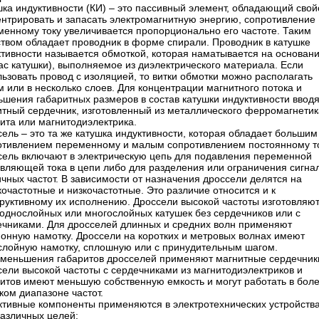
шка индуктивности (КИ) – это пассивный элемент, обладающий свой
ентрировать и запасать электромагнитную энергию, сопротивление
менному току увеличивается пропорционально его частоте. Таким
ством обладает проводник в форме спирали. Проводник в катушке
ктивности называется обмоткой, которая наматывается на основан
ас катушки), выполняемое из диэлектрического материала. Если
ьзовать провод с изоляцией, то витки обмотки можно располагать
 или в несколько слоев. Для концентрации магнитного потока и
ьшения габаритных размеров в состав катушки индуктивности вводя
итный сердечник, изготовленный из металлического ферромагнетик
ита или магнитодиэлектрика.
ель – это та же катушка индуктивности, которая обладает большим
отивлением переменному и малым сопротивлением постоянному то
сель включают в электрическую цепь для подавления переменной
авляющей тока в цепи либо для разделения или ограничения сигна
чных частот. В зависимости от назначения дроссели делятся на
очастотные и низкочастотные. Это различие относится и к
руктивному их исполнению. Дроссели высокой частоты изготовляют
 однослойных или многослойных катушек без сердечников или с
ечниками. Для дросселей длинных и средних волн применяют
ионную намотку. Дроссели на коротких и метровых волнах имеют
слойную намотку, сплошную или с принудительным шагом.
уменьшения габаритов дросселей применяют магнитные сердечник
сели высокой частоты с сердечниками из магнитодиэлектриков и
итов имеют меньшую собственную емкость и могут работать в бол
ком диапазоне частот.
ктивные компоненты применяются в электротехнических устройств
различных целей: