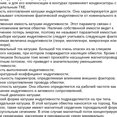
ние, и для его компенсации в контурах применяют конденсаторы с
цательным ТКЕ.
сть изготовления катушки индуктивности. Она характеризуется до
азывает отклонение фактической индуктивности от номинального в
ентах.
венная емкость катушки индуктивности. Этот параметр связан с
оложением витков обмотки. Наличие собственной емкости ведет к
ичению потерь энергии, поэтому ее называют паразитной емкостью
выборе катушки индуктивности следует учитывать следующие факт
емая величина индуктивности (генри, миллигенри, микрогенри или
енри);
имальный ток катушки. Большой ток очень опасен из-за слишком
ого нагрева, при котором повреждается изоляция обмоток. Кроме т
слишком большом токе может произойти насыщение магнитопрово
итным потоком, что приведет к значительному уменьшению
тивности;
ость выполнения индуктивности;
ературный коэффициент индуктивности;
ильность параметров, определяемая влиянием внешних факторов;
вное сопротивление провода обмотки;
тность катушки. Она обычно определяется на рабочей частоте как
ение индуктивного и активного сопротивлений;
тный диапазон катушки.
воей форме катушки индуктивности подразделяются на три типа.
дальная катушка. В этой катушке обмотка наносится на тороид. Ка
ило, такие катушки имеют магнитный сердечник тороидальной фор
оугольным сечением. В этом случае магнитный поток концентрируе
ри сердечника, рассеяние в окружающую среду минимально.