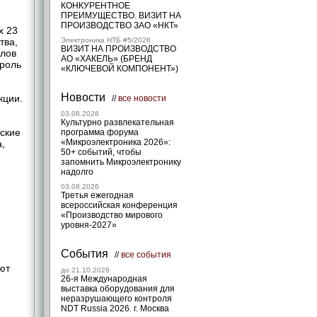
КОНКУРЕНТНОЕ
ПРЕИМУЩЕСТВО. ВИЗИТ НА
ПРОИЗВОДСТВО ЗАО «НКТ»
х 23
тва,
Электроника НТБ #5/2026
ВИЗИТ НА ПРОИЗВОДСТВО
алов
АО «ХАКЕЛЬ» (БРЕНД
троль
«КЛЮЧЕВОЙ КОМПОНЕНТ»)
Новости
кции.
//
все новости
03.08.2026
Культурно развлекательная
еские
программа форума
«Микроэлектроника 2026»:
,
50+ событий, чтобы
запомнить Микроэлектронику
надолго
03.08.2026
Третья ежегодная
всероссийская конференция
«Производство мирового
уровня-2027»
События
//
все события
ют
до 21.10.2026
26-я Международная
выставка оборудования для
неразрушающего контроля
NDT Russia 2026. г. Москва