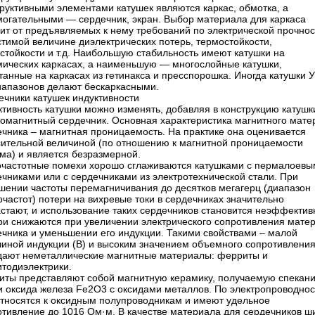
руктивными элементами катушек являются каркас, обмотка, а
могательными — сердечник, экран. Выбор материала для каркаса
ит от предъявляемых к нему требований по электрической прочнос
тимой величине диэлектрических потерь, термостойкости,
стойкости и т.д. Наибольшую стабильность имеют катушки на
мических каркасах, а наименьшую — многослойные катушки,
анные на каркасах из гетинакса и пресспорошка. Иногда катушки У
иапазонов делают бескаркасными.
ечники катушек индуктивности
тивность катушки можно изменять, добавляя в конструкцию катушк
омагнитный сердечник. Основная характеристика магнитного мате
ечника – магнитная проницаемость. На практике она оценивается
сительной величиной (по отношению к магнитной проницаемости
ма) и является безразмерной.
очастотные помехи хорошо сглаживаются катушками с пермалоевы
чниками или с сердечниками из электротехнической стали. При
шении частоты перемагничивания до десятков мегагерц (диапазон
частот) потери на вихревые токи в сердечниках значительно
астают, и использование таких сердечников становится неэффекти
ри снижаются при увеличении электрического сопротивления мате
ечника и уменьшении его индукции. Такими свойствами – малой
чиной индукции (В) и высоким значением объемного сопротивления 
дают неметаллические магнитные материалы: ферриты и
итодиэлектрики.
иты представляют собой магнитную керамику, получаемую спекан
и оксида железа Fe2O3 с оксидами металлов. По электропроводнос
относятся к оксидным полупроводникам и имеют удельное
отивление до 1016 Ом·м. В качестве материала для сердечников ш