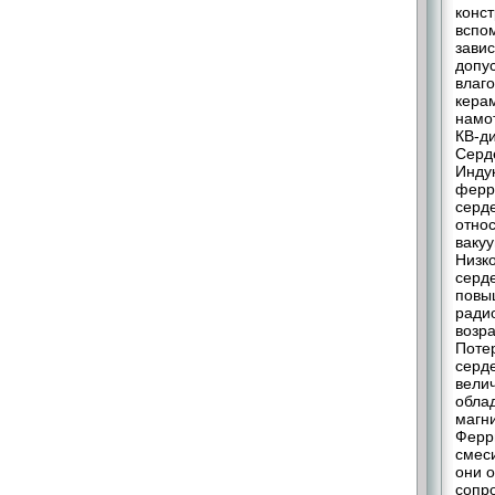
конст
вспо
завис
допус
влаго
кера
намот
КВ-д
Серд
Индук
ферр
серд
отно
вакуу
Низк
серде
повы
радио
возр
Поте
серд
вели
обла
магн
Ферр
смес
они 
сопр