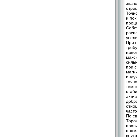
значе
отри
Точно
и пок
проц
Собст
расп
увел
При 
требу
наног
макс
сильн
при 
магн
индук
точн
темп
стаб
акти
добро
отнош
часто
По с
Торои
прав
прям
внут