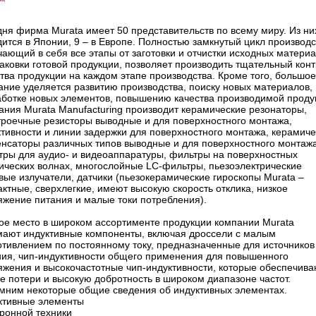
ня фирма Murata имеет 50 представительств по всему миру. Из ни
ится в Японии, 9 – в Европе. Полностью замкнутый цикл производс
ающий в себя все этапы от заготовки и отчистки исходных матери
аковки готовой продукции, позволяет производить тщательный кон
тва продукции на каждом этапе производства. Кроме того, большое
ание уделяется развитию производства, поиску новых материалов,
аботке новых элементов, повышению качества производимой проду
ания Murata Manufacturing производит керамические резонаторы,
троечные резисторы выводные и для поверхностного монтажа,
ктивности и линии задержки для поверхностного монтажа, керамич
енсаторы различных типов выводные и для поверхностного монтажа
тры для аудио- и видеоаппаратуры, фильтры на поверхностных
тических волнах, многослойные LC-фильтры, пьезоэлектрические
вые излучатели, датчики (пьезокерамические гироскопы Murata –
ктные, сверхлегкие, имеют высокую скорость отклика, низкое
яжение питания и малые токи потребления).
ое место в широком ассортименте продукции компании Murata
мают индуктивные компоненты, включая дроссели с малым
отивлением по постоянному току, предназначенные для источников
ния, чип-индуктивности общего применения для повышенного
яжения и высокочастотные чип-индуктивности, которые обеспечива
е потери и высокую добротность в широком диапазоне частот.
мним некоторые общие сведения об индуктивных элементах.
ктивные элементы
тронной техники