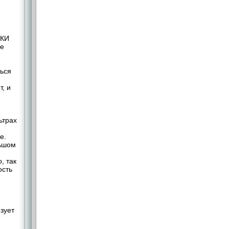
 КИ
ке
ться
, и
ьтрах
е.
льшом
, так
ость
зует