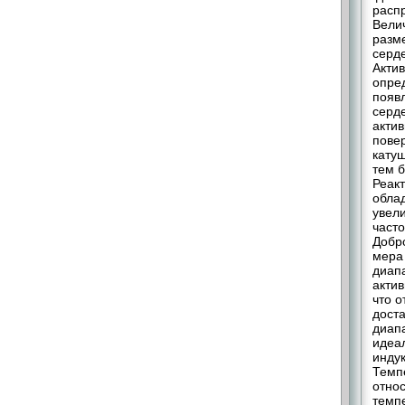
распр
Вели
разме
серде
Акти
опре
появ
серде
актив
пове
катуш
тем б
Реак
обла
увел
часто
Добро
мера 
диапа
акти
что 
доста
диапа
идеал
инду
Темп
отно
темп