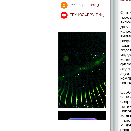
technospheramag
Сегод
ТЕХНОСФЕРА_РИЦ
наход
включ
до уп
качес
вним
разр
Комп
подс
инду
конд
филь
акус
звуко
компа
напр
Особ
зани
сопр
пита
напр
малы
Напо
Инду
элек