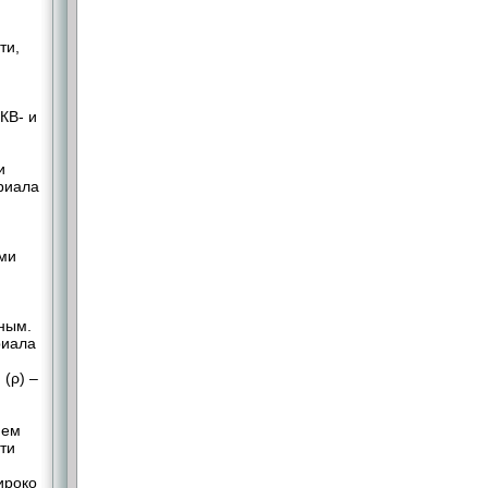
ти,
КВ- и
и
риала
ми
вным.
риала
(ρ) –
ием
ти
ироко