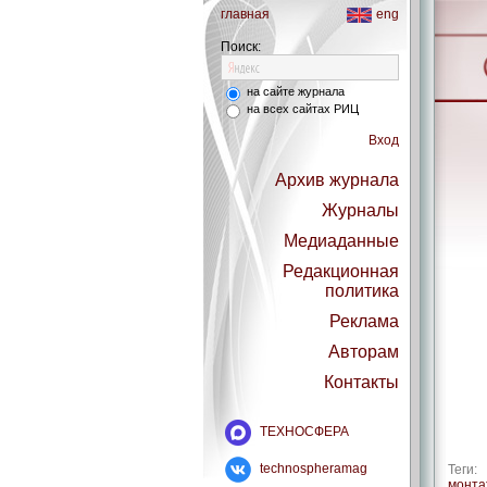
главная
eng
Поиск:
на сайте журнала
на всех сайтах РИЦ
Вход
Архив журнала
Журналы
Медиаданные
Редакционная
политика
Реклама
Авторам
Контакты
ТЕХНОСФЕРА
technospheramag
Теги:
монта