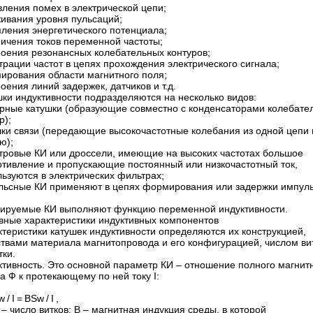
вления помех в электрической цепи;
живания уровня пульсаций;
пления энергетического потенциала;
ничения токов переменной частоты;
роения резонансных колебательных контуров;
рации частот в цепях прохождения электрического сигнала;
ирования области магнитного поля;
оения линий задержек, датчиков и т.д.
ки индуктивности подразделяются на несколько видов:
урные катушки (образующие совместно с конденсаторами колебате
р);
шки связи (передающие высокочастотные колебания из одной цепи 
ю);
тровые КИ или дроссели, имеющие на высоких частотах большое
отивление и пропускающие постоянный или низкочастотный ток,
ьзуются в электрических фильтрах;
льсные КИ применяют в цепях формирования или задержки импул
лируемые КИ выполняют функцию переменной индуктивности.
вные характеристики индуктивных компонентов
теристики катушек индуктивности определяются их конструкцией,
ствами материала магнитопровода и его конфигурацией, числом ви
тки.
ктивность. Это основной параметр КИ – отношение полного магнит
а Ф к протекающему по ней току I:
 / I = BSw / I ,
 – число витков; В – магнитная индукция среды, в которой