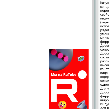
Кату
конц
пере
свой
инду
(карк
испол
рядом
умен
магн
ферр
Дросс
сопр
Дрос
сост
разли
высок
конст
виде
серд
секц
одно
Для 
Дрос
ферр
широ
Инду
для 