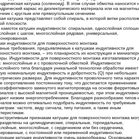
дрическая катушка (соленоид). В этом случае обмотка наносится 
ндрический каркас из диэлектрического материала или на магнитн
ечник с круглым или прямоугольным сечением.
ая катушка представляет собой спираль, в которой витки располо
ой плоскости.
 намоток катушек индуктивности: спиральная, однослойная сплошн
слойная с шагом, многослойная рядовая, универсальная,
ионированная.
шки индуктивности для поверхностного монтажа
вные требования, предъявляемые к катушкам индуктивности для
рхностного монтажа, – это планарность их конструкции и миниатю
еры. Индуктивности для поверхностного монтажа изготавливаются 
в: многослойные и с проволочной обмоткой. Индуктивности
ослойного типа благодаря уникальной технологии обработки имеют
кую номинальную индуктивность и добротность (Q) при небольших
трических размерах. Для индуктивности проволочного типа характ
ое сопротивление постоянному току, что достигается применением
коэффективного замкнутого магнитопровода на основе ферритовы
риалов с высокой магнитной проницаемостью, при этом индуктивно
дают низким энергопотреблением. Благодаря разнообразию типов 
налов можно оптимально подобрать индуктивность по требуемым
етрам: частоте, виду сигнала, типу питания, а также иным
ктеристикам.
онструктивным признакам катушки для поверхностного монтажа мог
 разделены на цилиндрические, спиральные, тороидальные,
слойные, многослойные, с сердечником или без сердечника,
нированные, с постоянной или переменной индуктивностью.
трукции катушек индуктивности очень разнообразны. Основными