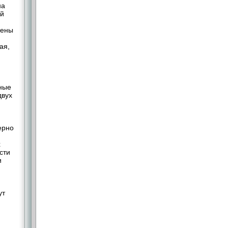
на
ый
жены
ая,
рные
двух
ерно
х
сти
и
ут