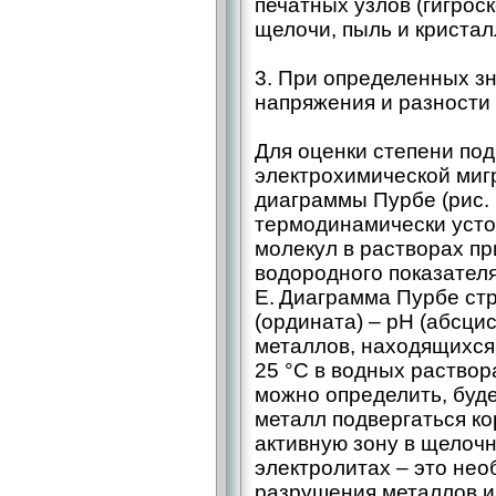
печатных узлов (гигрос
щелочи, пыль и кристал
3. При определенных з
напряжения и разности
Для оценки степени по
электрохимической миг
диаграммы Пурбе (рис. 
термодинамически уст
молекул в растворах п
водородного показател
E. Диаграмма Пурбе стр
(ордината) – ​pH (абсци
металлов, находящихся
25 °C в водных раство
можно определить, буде
металл подвергаться к
активную зону в щелоч
электролитах – ​это не
разрушения металлов и