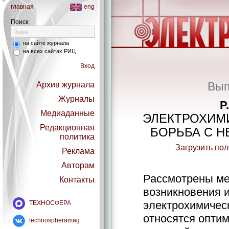
главная
eng
Поиск:
на сайте журнала
на всех сайтах РИЦ
Вход
Вып
Архив журнала
Журналы
Р
Медиаданные
ЭЛЕКТРОХИМ
Редакционная
БОРЬБА С 
политика
Загрузить по
Реклама
Авторам
Рассмотрены ме
Контакты
возникновения 
электрохимичес
ТЕХНОСФЕРА
относятся опти
technospheramag