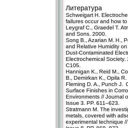
Литература
Schweigart H. Electrochem
failures occur and how t
Leygraf C., Graedel T. At
and Sons. 2000.
Song B., Azarian M. H., P
and Relative Humidity on
Dust-­Contaminated Electr
Electrochemical Society. 
C105.
Hannigan K., Reid M., Col
B., Demirkan K., Opila R. 
Fleming D. A., Punch J.
Surface Finishes in Corr
Environments // Journal of
Issue 3. PP. 611–623.
Stratmann M. The investig
metals, covered with adso
experimental technique //