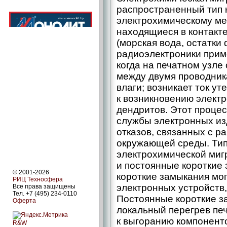
распространенный тип 
электрохимическому ме
находящиеся в контакт
(морская вода, остатки
радиоэлектроники прим
когда на печатном узле
между двумя проводник
влаги; возникает ток ут
к возникновению элект
дендритов. Этот проце
службы электронных из
отказов, связанных с р
окружающей среды. Ти
электрохимической миг
и постоянные короткие
© 2001-2026
короткие замыкания мог
РИЦ Техносфера
электронных устройств,
Все права защищены
Тел. +7 (495) 234-0110
Постоянные короткие з
Оферта
локальный перегрев пе
к выгоранию компоненто
R&W