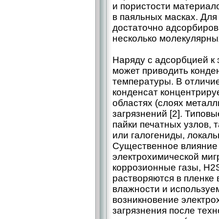
и пористости материало
в паяльных масках. Для
достаточно адсорбиров
несколько молекулярны
Наряду с адсорбцией к
может приводить конде
температуры. В отличи
конденсат концентриру
областях (слоях металл
загрязнений [2]. Типов
пайки печатных узлов, 
или галогениды, локаль
Существенное влияние 
электрохимической миг
коррозионные газы, H2
растворяются в пленке в
влажности и используе
возникновение электро
загрязнения после техн