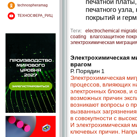
печатной платы
technospheramag
печатного узла,
ТЕХНОСФЕРА_РИЦ
покрытий и герм
Теги:
electrochemical migrati
coating
влагозащитное пок
электрохимическая миграци
Электрохимическая м
врагом
Р. Порядин 1
Электрохимическая мигр
процессов, влияющих н
электронных блоков, и о
возможных причин эксп
возникают вопросы о пр
вызванных загрязнения
в совокупности с высок
И электрохимическая ми
ключевых причин. Напр