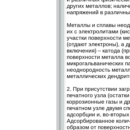
других металлов; нали
напряжений в различных
Металлы и сплавы неод
их с электролитами (ки
участки поверхности м
(отдают электроны), а 
включения) – ​катода (
поверхности металла в
микрогальванических па
неоднородность металл
металлических дендрит
2. При присутствии заг
печатного узла (остатк
коррозионные газы и др
печатном узле двумя сп
адсорбции и, во‑вторых
Адсорбированное колич
образом от поверхностн