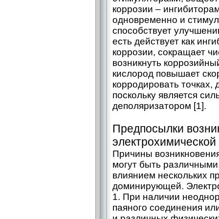
коррозии – ​ингибитора
одновременно и стимул
способствует улучшению
есть действует как инг
коррозии, сокращает чи
возникнуть коррозийный
кислород повышает ско
корродировать точках,
поскольку является си
деполяризатором [1].
Предпосылки возни
электрохимической
Причины возникновения
могут быть различными
влиянием нескольких пр
доминирующей. Электро
1. При наличии неодно
паяного соединения ил
и различных физически