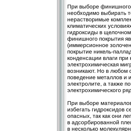
При выборе финишного 
необходимо выбирать т
нерастворимые комплек
климатических условиях
гидроксиды в щелочном
финишного покрытия яв
(иммерсионное золоче
покрытие никель-­палла
конденсации влаги при 
электрохимическая миг
возникают. Но в любом
поведение металлов и 
электролите, а также 
электрохимического ряда 
При выборе материалов
избегать гидроксидов с
опасных, так как они ле
в адсорбированной пле
в несколько молекуляр