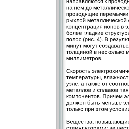
направляются к проводн
на нем до металлическо
проводящие перемычки
рыхлой металлической с
концентрация ионов в э
более гладкие структур
полос (рис. 4). В резул
минут могут создавать
толщиной в несколько м
миллиметров.
Скорость электрохимич
температуры, влажност
узле, а также от соотн
металлов и сплавов па
компонентов. Причем э
должен быть меньше эл
только при этом условии
Вещества, повышающие 
стимуляторами; вещест