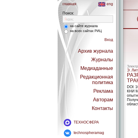
главная
eng
Поиск:
на сайте журнала
на всех сайтах РИЦ
Вход
Архив журнала
Журналы
Электр
Медиаданные
Э. Лит
РАЗ
Редакционная
ТРА
политика
DOI: 
Реклама
КНИ М
опытн
Авторам
Получ
облас
Контакты
ТЕХНОСФЕРА
technospheramag