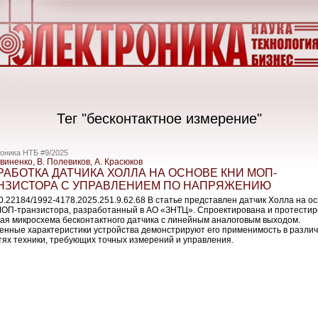
Тег "бесконтактное измерение"
оника НТБ #9/2025
виненко, В. Полевиков, А. Красюков
РАБОТКА ДАТЧИКА ХОЛЛА НА ОСНОВЕ КНИ МОП-
НЗИСТОРА С УПРАВЛЕНИЕМ ПО НАПРЯЖЕНИЮ
10.22184/1992-4178.2025.251.9.62.68 В статье представлен датчик Холла на о
ОП-транзистора, разработанный в АО «ЗНТЦ». Спроектирована и протести
ая микросхема бесконтактного датчика с линейным аналоговым выходом.
енные характеристики устройства демонстрируют его применимость в разли
тях техники, требующих точных измерений и управления.