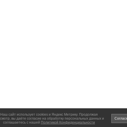
Наш сайт использует cookies и Яндекс Метрику. Продолжая
смотр, вы даёте согласие на обработку персональных данных и
Соглас
соглашаетесь с нашей
Политикой Конфиденциальности