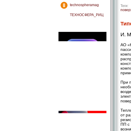
technospheramag
Теги:
повер
ТЕХНОСФЕРА_РИЦ
Тип
И. М
АО «
пасс
комп
расп
конс
комп
прим
При 
необ
возд
элект
пове
Тепл
от р
резис
ПП с
возн