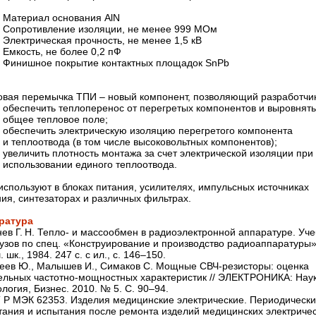
Материал основания AlN
Сопротивление изоляции, не менее 999 МОм
Электрическая прочность, не менее 1,5 кВ
Емкость, не более 0,2 пФ
Финишное покрытие контактных площадок SnPb
овая перемычка ТПИ – ​новый компонент, позволяющий разработчи
обеспечить теплоперенос от перегретых компонентов и выровнять
общее тепловое поле;
обеспечить электрическую изоляцию перегретого компонента
и теплоотвода (в том числе высоковольтных компонентов);
увеличить плотность монтажа за счет электрической изоляции при
использовании единого теплоотвода.
спользуют в блоках питания, усилителях, импульсных источниках
ия, синтезаторах и различных фильтрах.
ратура
ев Г. Н. Тепло- и массообмен в радиоэлектронной аппаратуре. Уч
узов по спец. «Конструирование и производство радиоаппаратуры»
 шк., 1984. 247 с. с ил., с. 146–150.
еев Ю., Малышев И., Симаков С. Мощные СВЧ-резисторы: оценка
ельных частотно-­мощностных характеристик // ЭЛЕКТРОНИКА: Наук
логия, Бизнес. 2010. № 5. С. 90–94.
 Р МЭК 62353. Изделия медицинские электрические. Периодическ
тания и испытания после ремонта изделий медицинских электричес