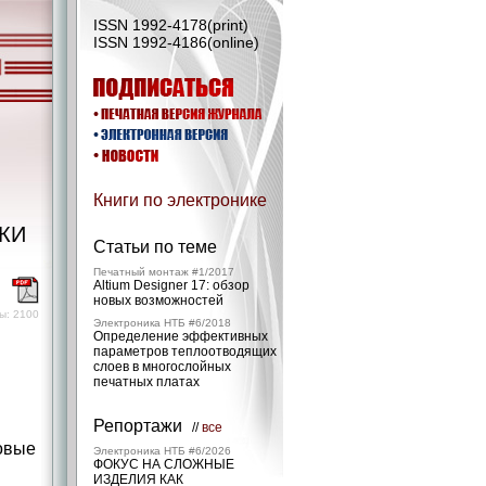
ISSN 1992-4178(print)
ISSN 1992-4186(online)
Книги по электронике
КИ
Статьи по теме
Печатный монтаж #1/2017
Altium Designer 17: обзор
)
новых возможностей
ы: 2100
Электроника НТБ #6/2018
Определение эффективных
параметров теплоотводящих
слоев в многослойных
печатных платах
Репортажи
//
все
овые
Электроника НТБ #6/2026
ФОКУС НА СЛОЖНЫЕ
ИЗДЕЛИЯ КАК