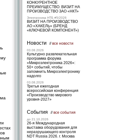
КОНКУРЕНТНОЕ
ПРЕИМУЩЕСТВО. ВИЗИТ НА
ПРОИЗВОДСТВО ЗАО «НКТ»
Электроника НТБ #5/2026
ВИЗИТ НА ПРОИЗВОДСТВО
АО «ХАКЕЛЬ» (БРЕНД
«КЛЮЧЕВОЙ КОМПОНЕНТ»)
Новости
//
все новости
ль
03.08.2026
Культурно развлекательная
ему
программа форума
«Микроэлектроника 2026»:
50+ событий, чтобы
запомнить Микроэлектронику
вые
надолго
03.08.2026
Третья ежегодная
всероссийская конференция
«Производство мирового
има
уровня-2027»
События
//
все события
до 21.10.2026
ти
26-я Международная
естах
выставка оборудования для
неразрушающего контроля
ов
NDT Russia 2026. г. Москва
ивным