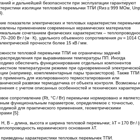
таний и дальнейшей безопасности при эксплуатации гарантируют
ктеристики изоляции тепловой перемычки ТПИ (Rиз ≥ 999 МОм, Uп
).
кие показатели электрических и тепловых характеристик перемычк
ловлены применением современных керамических материалов
тимальным сочетанием физических характеристик – ​теплопроводно
170–200 Вт / (м ∙ К), удельного объемного сопротивления ρv = 1014 
электрической прочности более 15 кВ / мм.
ожности тепловой перемычки ТПИ не ограничены задачей
ораспределения при выравнивании температуры ПП. Иногда
ходимо обеспечить функционирование отдельных компонентов
вместном температурном режиме при одновременной электрическо
яции (например, комплементарные пары транзисторов). Также ТПИ
о применить для изолированного термостатирования или
ванической развязки термодатчика от объекта контроля. Возможны 
енения с учетом описанных особенностей и технических характери
вое сопротивление (Rt, °C / Вт) перемычки нормировано и являетс
вным функциональным параметром, определяемое с точностью,
ходимой для практического применения, геометрическими
рами [5]:
, H, B – ​длина, высота и ширина тепловой перемычки; λT = 170 Вт / (
​теплопроводность керамического основания λT.
 приведены характеристики тепловых перемычек ТПИ.