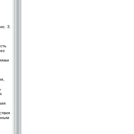
ис. 3.
сть
рез
иями
ия,
ь
х
ния
ствия
енным