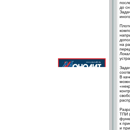
посл
до с
Задач
иного
Плот
комп
напр
допо
на р
перед
Лока
устр
Зада
соот
В ка
можн
«нек
конт
своб
распр
Разр
ТПИ (
функ
к пр
и при