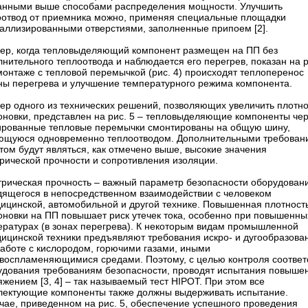
анными выше способами распределения мощности. Улучшить
оотвод от приемника можно, применяя специальные площадки
таллизированными отверстиями, заполненные припоем [2].
ер, когда тепловыделяющий компонент размещен на ПП без
нительного теплоотвода и наблюдается его перегрев, показан на р
монтаже с тепловой перемычкой (рис. 4) происходят теплоперенос
оны перегрева и улучшение температурного режима компонента.
ер одного из технических решений, позволяющих увеличить плотно
оновки, представлен на рис. 5 – ​тепловыделяющие компоненты че
ированные тепловые перемычки смонтированы на общую шину,
ющуюся одновременно теплоотводом. Дополнительными требован
том будут являться, как отмечено выше, высокие значения
трической прочности и сопротивления изоляции.
трическая прочность – ​важный параметр безопасности оборудован
дящегося в непосредственном взаимодействии с человеком
дицинской, автомобильной и другой технике. Повышенная плотност
оновки на ПП повышает риск утечек тока, особенно при повышенны
ературах (в зонах перегрева). К некоторым видам промышленной
дицинской техники предъявляют требования искро- и дугообразова
работе с кислородом, горючими газами, иными
овоспламеняющимися средами. Поэтому, с целью контроля соответ
удования требованиям безопасности, проводят испытания повыш
жением [3, 4] – ​так называемый тест HIPOT. При этом все
лектующие компоненты также должны выдерживать испытание.
учае, приведенном на рис. 5, обеспечение успешного проведения