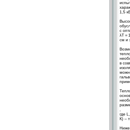
испы
хара
1,5 кВ
Высо
обус
с оп
λТ = 
см и 
Возм
тепл
необ
в со
изол
можн
галь
прим
Тепло
осно
необ
разме
,
где L
К) – 
Ниже