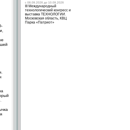
c 08.09.2026 до 10.09.2026
III Международный
технологический конгресс и
выставка ТЕХНОЛОГИИ.
Московская область, КВЦ
Парка «Патриот»
D-
и,
ые
йшей
я.
и
на
торый
.
ычка
ая