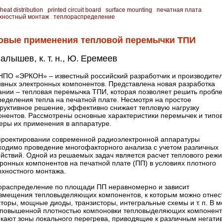
heat distribution
printed circuit board
surface mounting
печатная плата
хностный монтаж
теплораспределение
овые применения тепловой перемычки ТПИ
алышев, к. т. н., Ю. Еремеев
НПО «ЭРКОН» – ​известный российский разработчик и производите
ивных электронных компонентов. Представлена новая разработка
ании – ​тепловая перемычка ТПИ, которая позволяет решить пробл
ределения тепла на печатной плате. Несмотря на простое
труктивное решение, эффективно снижает тепловую нагрузку
онентов. Рассмотрены основные характеристики перемычек и типо
еры их применения в аппаратуре.
проектировании современной радиоэлектронной аппаратуры
ходимо проведение многофакторного анализа с учетом различных
ействий. Одной из решаемых задач является расчет теплового реж
ронных компонентов на печатной плате (ПП) в условиях плотного
рхностного монтажа.
ораспределение по площади ПП неравномерно и зависит
азмещения тепловыделяющих компонентов, к которым можно отнес
торы, мощные диоды, транзисторы, интегральные схемы и т. п. В м
 повышенной плотностью компоновки тепловыделяющих компонент
икают зоны локального перегрева, приводящие к различным негат