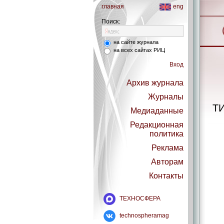
главная
eng
Поиск:
на сайте журнала
на всех сайтах РИЦ
Вход
Архив журнала
Журналы
Т
Медиаданные
Редакционная
политика
Реклама
Авторам
Контакты
ТЕХНОСФЕРА
technospheramag