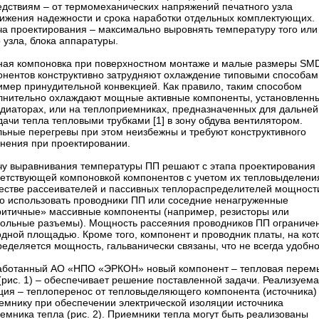
едствиям – ​от термомеханических напряжений печатного узла
нижения надежности и срока наработки отдельных комплектующих.
а проектирования – ​максимально выровнять температуру того или
 узла, блока аппаратуры.
ная компоновка при поверхностном монтаже и малые размеры SM
онентов конструктивно затрудняют охлаждение типовыми способам
имер принудительной конвекцией. Как правило, таким способом
лнительно охлаждают мощные активные компоненты, установленн
адиаторах, или на теплоприемниках, предназначенных для дальне
ачи тепла тепловыми трубками [1] в зону обдува вентилятором.
льные перегревы при этом неизбежны и требуют конструктивного
анения при проектировании.
чу выравнивания температуры ПП решают с этапа проектирования
ветствующей компоновкой компонентов с учетом их тепловыделени
честве рассеивателей и пассивных теплораспределителей мощност
о использовать проводники ПП или соседние ненагруженные
ритичные» массивные компоненты (например, резисторы или
рольные разъемы). Мощность рассеяния проводников ПП ограниче
одной площадью. Кроме того, компонент и проводник платы, на ко
еделяется мощность, гальванически связаны, что не всегда удобно
аботанный АО «НПО «ЭРКОН» новый компонент – ​тепловая перем
рис. 1) – ​обеспечивает решение поставленной задачи. Реализуем
ция – ​теплоперенос от тепловыделяющего компонента (источника)
иемнику при обеспечении электрической изоляции источника
емника тепла (рис. 2). Приемники тепла могут быть реализованы