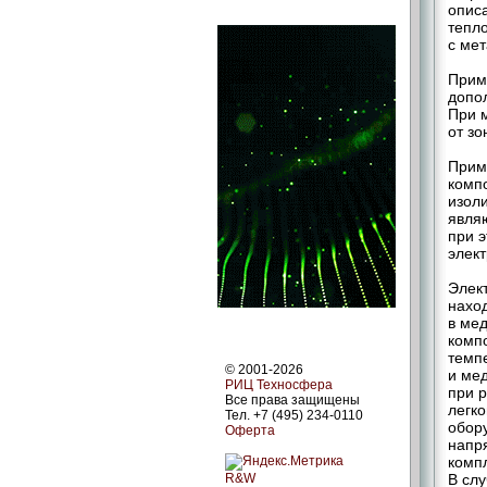
опис
тепл
с ме
Прим
допол
При 
от з
Прим
комп
изол
явля
при э
элек
Элек
нахо
в ме
комп
темп
© 2001-2026
и ме
РИЦ Техносфера
при 
Все права защищены
легк
Тел. +7 (495) 234-0110
обор
Оферта
напря
комп
R&W
В сл